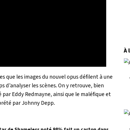
À 
es que les images du nouvel opus défilent à une
mps d’analyser les scènes. On y retrouve, bien
par Eddy Redmayne, ainsi que le maléfique et
rprété par Johnny Depp.
star de Shameless noté 98% fait un carton dans