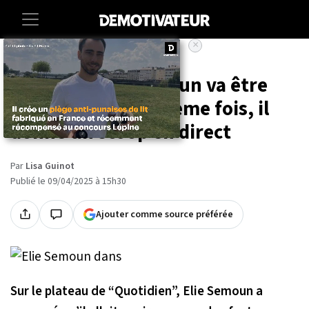
×
Accueil
Entertainment
People
À 61 ans, Elie Semoun va être
papa pour la deuxième fois, il
donne un scoop en direct
Par
Lisa Guinot
Publié le 09/04/2025 à 15h30
Ajouter comme source préférée
Sur le plateau de “Quotidien”, Elie Semoun a