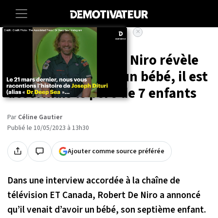
×
Accueil
Entertainment
People
À 79 ans, Robert De Niro révèle
qu'il vient d'avoir un bébé, il est
désormais le père de 7 enfants
Par
Céline Gautier
Publié le 10/05/2023 à 13h30
Ajouter comme source préférée
Dans une interview accordée à la chaîne de
télévision ET Canada, Robert De Niro a annoncé
qu’il venait d’avoir un bébé, son septième enfant.