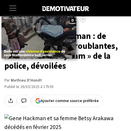
×
Accueil
Societe
Entertainment
Mort de Gene Hackman : de
nouvelles images troublantes,
issues des « body cam » de la
police, dévoilées
Par
Mathieu D'Hondt
Publié le 26/03/2025 à 17h30
Ajouter comme source préférée