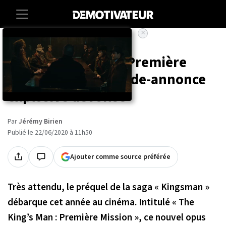
×
Accueil
Entertainment
Cinema
« The King's Man : Première
mission » : une bande-annonce
explosive dévoilée
Par
Jérémy Birien
Publié le 22/06/2020 à 11h50
Ajouter comme source préférée
Très attendu, le préquel de la saga « Kingsman »
débarque cet année au cinéma. Intitulé « The
King’s Man : Première Mission », ce nouvel opus