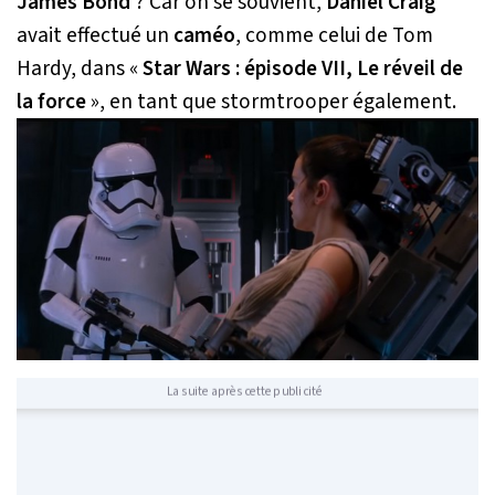
James Bond
? Car on se souvient,
Daniel Craig
avait effectué un
caméo
, comme celui de Tom
Hardy, dans «
Star Wars : épisode VII, Le réveil de
la force
», en tant que stormtrooper également.
La suite après cette publicité