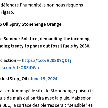
 défendre l’humanité, sinon nous risquons
 Figaro.
p Oil Spray Stonehenge Orange
ore Summer Solstice, demanding the incoming
ding treaty to phase out fossil fuels by 2030.
ic action —
https://t.co/R20S8YQD1j
ter.com/ufzO8ZiDWu
@JustStop_Oil)
June 19, 2024
t pas endommagé le site de Stonehenge puisqu’ils
ule de maïs qui partira avec la pluie. Mais selon
 BBC, la surface des pierres serait
“sensible”
et