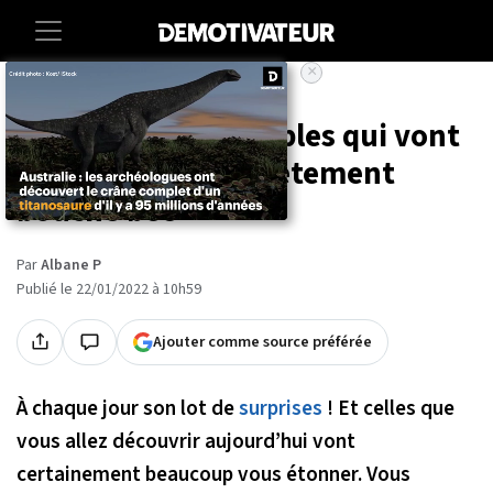
×
Accueil
Societe
Insolite
12 photos improbables qui vont
vous laisser complètement
bouche bée
Par
Albane P
Publié le 22/01/2022 à 10h59
Ajouter comme source préférée
À chaque jour son lot de
surprises
! Et celles que
vous allez découvrir aujourd’hui vont
certainement beaucoup vous étonner. Vous