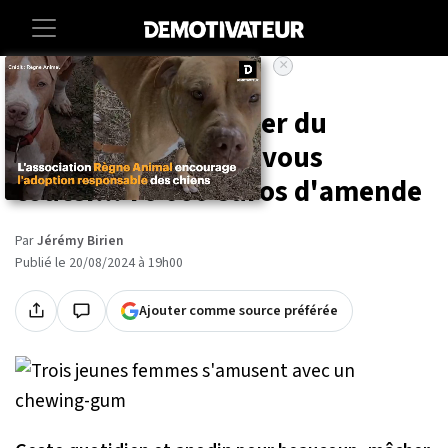
×
Accueil
Societe
Insolite
Dans ce pays, mâcher du
chewing-gum peut vous
coûter... 70 000 euros d'amende
Par
Jérémy Birien
Publié le 20/08/2024 à 19h00
Ajouter comme source préférée