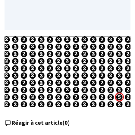
Réagir à cet article
(
0
)