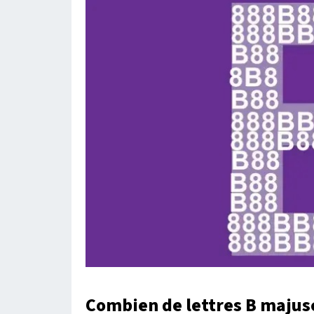
Combien de lettres B majusc