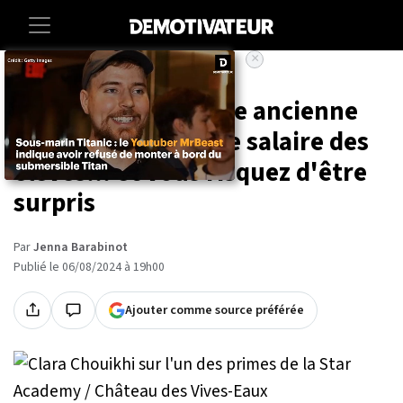
×
Accueil
Societe
Entertainment
Star Academy : cette ancienne
candidate dévoile le salaire des
élèves... et vous risquez d'être
surpris
Par
Jenna Barabinot
Publié le 06/08/2024 à 19h00
Ajouter comme source préférée