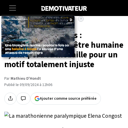
×
Accueil
Societe
Sport
Jeux paralympiques :
disqualifiée pour « être humaine
», elle perd sa médaille pour un
motif totalement injuste
Par
Mathieu D'Hondt
Publié le 09/09/2024 à 12h06
Ajouter comme source préférée