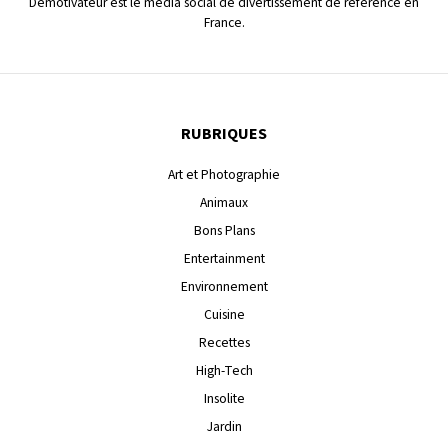
Demotivateur est le média social de divertissement de référence en
France.
RUBRIQUES
Art et Photographie
Animaux
Bons Plans
Entertainment
Environnement
Cuisine
Recettes
High-Tech
Insolite
Jardin