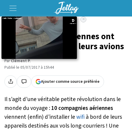
×
Accueil
Voyage
10 compagnies aériennes ont
installé le wifi dans leurs avions
Par
Clément P.
Publié le 05/07/2017 à 15h44
Ajouter comme source préférée
Il s’agit d’une véritable petite révolution dans le
monde du voyage :
10 compagnies aériennes
viennent (enfin) d’installer le
wifi
à bord de leurs
appareils destinés aux vols long-courriers ! Une