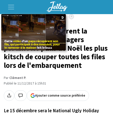
×
Accueil
Voyage
Des compagnies offrent la
possibilité aux passagers
portant les pulls de Noël les plus
kitsch de couper toutes les files
lors de l'embarquement
Par
Clément P.
Publié le 11/12/2017 à 15h31
Ajouter comme source préférée
Le 15 décembre sera le National Ugly Holiday