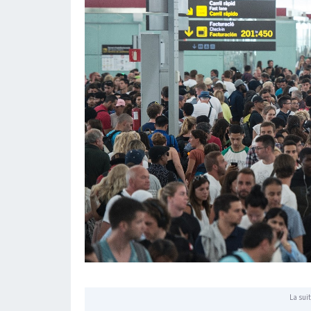
La suit