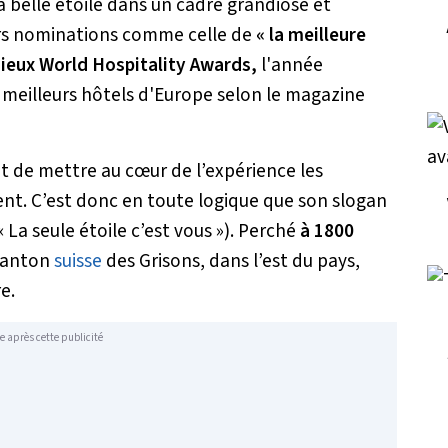
la belle étoile dans un cadre grandiose et
eurs nominations comme celle de
« la meilleure
gieux World Hospitality Awards,
l'année
es meilleurs hôtels d'Europe selon le magazine
et de mettre au cœur de l’expérience les
ent. C’est donc en toute logique que son slogan
 La seule étoile c’est vous »). Perché
à 1800
 canton
suisse
des Grisons, dans l’est du pays,
e.
e après cette publicité