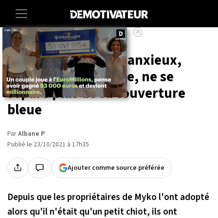
×
Accueil
Societe
Animaux
Ce chien craintif et anxieux,
récupéré dans la rue, ne se
sépare plus de sa couverture
bleue
Par
Albane P
Publié le 23/10/2021 à 17h35
Ajouter comme source préférée
Depuis que les propriétaires de Myko l'ont adopté
alors qu'il n'était qu'un petit chiot, ils ont