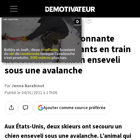
×
Accueil
Societe
Animaux
Une vidéo impressionnante
montre deux étudiants en train
de secourir un chien enseveli
sous une avalanche
Par
Jenna Barabinot
Publié le 04/01/2022 à 17h06
Ajouter comme source préférée
Aux États-Unis, deux skieurs ont secouru un
chien enseveli sous une avalanche. L’animal qui