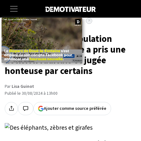
×
Accueil
Societe
Animaux
Pour nourrir sa population
affamée, la Namibie a pris une
décision radicale et jugée
honteuse par certains
Par
Lisa Guinot
Publié le 30/08/2024 à 13h00
Ajouter comme source préférée