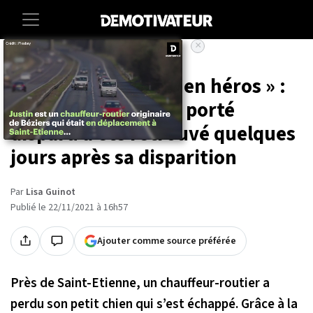
×
Accueil
Societe
Animaux
« Il va être accueilli en héros » :
un petit chihuahua porté
disparu a été retrouvé quelques
jours après sa disparition
Par
Lisa Guinot
Publié le 22/11/2021 à 16h57
Ajouter comme source préférée
Près de Saint-Etienne, un chauffeur-routier a
perdu son petit chien qui s’est échappé. Grâce à la