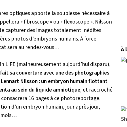
ibres optiques apporte la souplesse nécessaire à
ppellera « fibroscope » ou « flexoscope ». Nilsson
e capturer des images totalement inédites
emières photos d’embryons humains. À force
ultat sera au rendez-vous…
À 
in LIFE (malheureusement aujourd’hui disparu),
fait sa couverture avec une des photographies
e Lennart Nilsson : un embryon humain flottant
nta au sein du liquide amniotique
, et raccroché
FE consacrera 16 pages à ce photoreportage,
ion d’un embryon humain, jour après jour,
s mois…