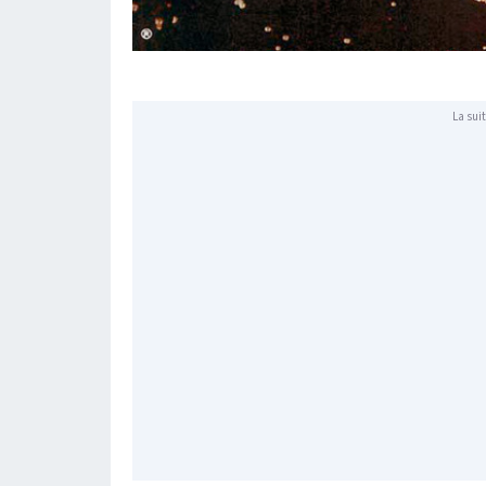
La suit