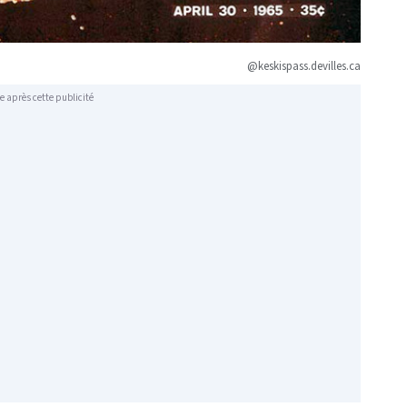
@keskispass.devilles.ca
e après cette publicité