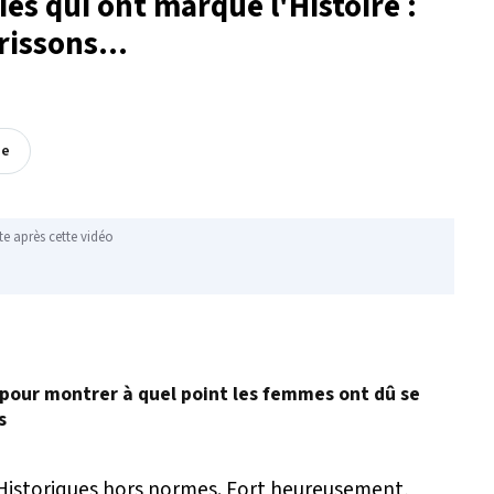
s qui ont marqué l'Histoire :
rissons...
ée
te après cette vidéo
os pour montrer à quel point les femmes ont dû se
s
Historiques hors normes. Fort heureusement,