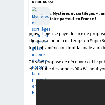
À LIRE AUSSI
« Mystères et sortilèges » : u
faire partout en France !
pouvait bien se payer le luxe de propose
clinquante pour la mi-temps du SuperBo
football américain, dont la finale aura l
On vous propose de découvrir cette pub
et son tube des années 90 « Without you