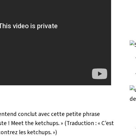
 entend conclut avec cette petite phrase
aste ! Meet the ketchups. »
(Traduction :
« C’est
ncontrez les ketchups. »
)