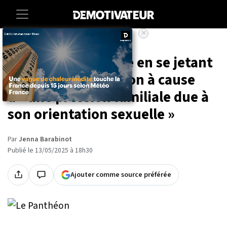
×
Accueil
Societe
À 17 ans, elle se tue en se jetant
du haut du Panthéon à cause
d'«une pression familiale due à
son orientation sexuelle »
Par
Jenna Barabinot
Publié le 13/05/2025 à 18h30
Ajouter comme source préférée