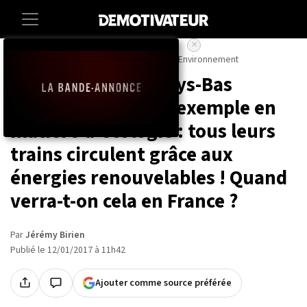
×
Accueil
High-tech
Environnement
Environnement
Décidément, les Pays-Bas
montrent encore l'exemple en
matière d'écologie : tous leurs
trains circulent grâce aux
énergies renouvelables ! Quand
verra-t-on cela en France ?
Par
Jérémy Birien
Publié le 12/01/2017 à 11h42
Ajouter comme source préférée