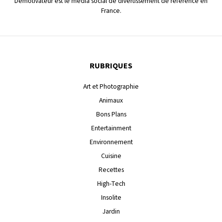
Demotivateur est le média social de divertissement de référence en
France.
RUBRIQUES
Art et Photographie
Animaux
Bons Plans
Entertainment
Environnement
Cuisine
Recettes
High-Tech
Insolite
Jardin