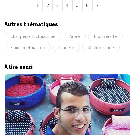
1
2
3
4
5
6
7
Autres thématiques
Changement climatique
Arbre
Biodiversité
Emmanuel macron
Planète
Méditerranée
À lire aussi