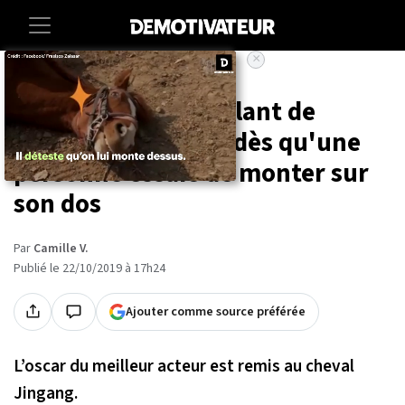
×
Accueil
Societe
Animaux
Ce cheval fait semblant de
tomber raide mort dès qu'une
personne essaie de monter sur
son dos
Par
Camille V.
Publié le 22/10/2019 à 17h24
Ajouter comme source préférée
L’oscar du meilleur acteur est remis au cheval
Jingang.