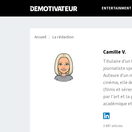
ENTERTAINMENT
Accueil
La rédaction
Camille V.
Titulaire d'u
journaliste sp
Auteure d’un m
cinéma, elle d
(films et séri
par l'art et l
académique et 
3 487 articles