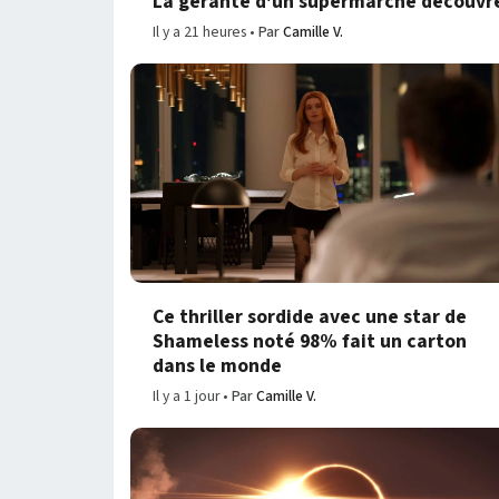
La gérante d'un supermarché découvre 
Il y a 21 heures
Par
Camille V.
Ce thriller sordide avec une star de
Shameless noté 98% fait un carton
dans le monde
Il y a 1 jour
Par
Camille V.