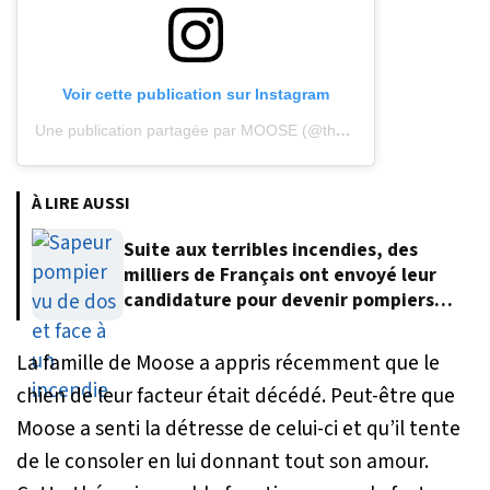
Voir cette publication sur Instagram
Une publication partagée par MOOSE (@the.life.of.moose)
le
12 
À LIRE AUSSI
Suite aux terribles incendies, des
milliers de Français ont envoyé leur
candidature pour devenir pompiers
volontaires
La famille de Moose a appris récemment que le
chien de leur facteur était décédé. Peut-être que
Moose a senti la détresse de celui-ci et qu’il tente
de le consoler en lui donnant tout son amour.