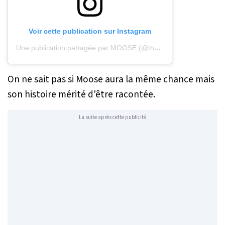
Voir cette publication sur Instagram
Une publication partagée par MOOSE (@the.life.of.moose)
le
31 
On ne sait pas si Moose aura la même chance mais
son histoire mérité d'être racontée.
La suite après cette publicité