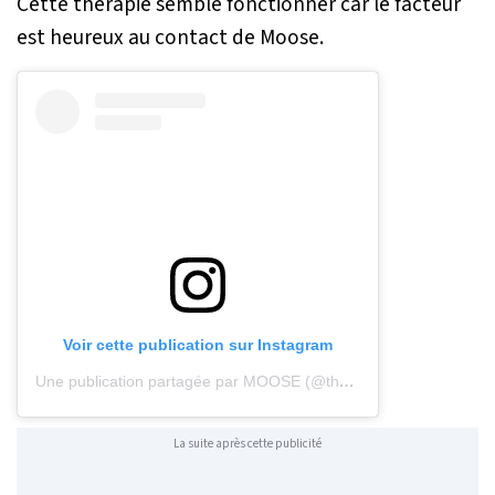
Cette thérapie semble fonctionner car le facteur
est heureux au contact de Moose.
Voir cette publication sur Instagram
Une publication partagée par MOOSE (@the.life.of.moose)
le
14 
La suite après cette publicité