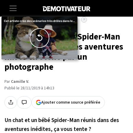
×
Accueil
Societe
Animaux
Un chat et un bébé Spider-Man
sont réunis dans des aventures
mises en scène par un
photographe
Par
Camille V.
Publié le 28/11/2019 à 14h13
Ajouter comme source préférée
Un chat et un bébé Spider-Man réunis dans des
aventures inédites, ça vous tente ?