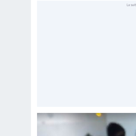
La suit