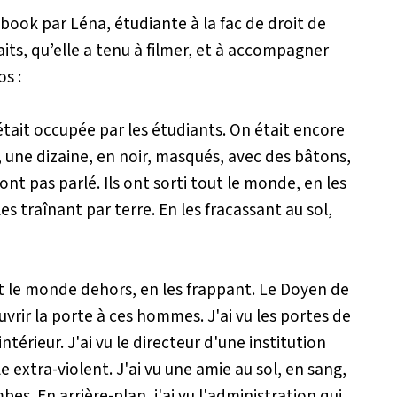
ebook par Léna, étudiante à la fac de droit de
ts, qu’elle a tenu à filmer, et à accompagner
os :
 était occupée par les étudiants. On était encore
une dizaine, en noir, masqués, avec des bâtons,
ont pas parlé. Ils ont sorti tout le monde, en les
es traînant par terre. En les fracassant au sol,
out le monde dehors, en les frappant. Le Doyen de
 ouvrir la porte à ces hommes. J'ai vu les portes de
ntérieur. J'ai vu le directeur d'une institution
extra-violent. J'ai vu une amie au sol, en sang,
bes. En arrière-plan, j'ai vu l'administration qui