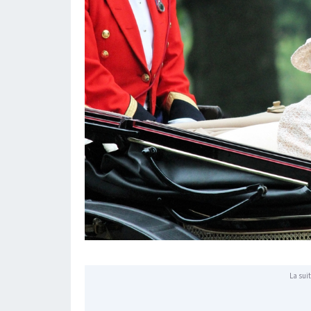
La suit