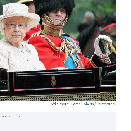
Crédit Photo :
Lorna Roberts
/ Shutterstock
e après cette publicité