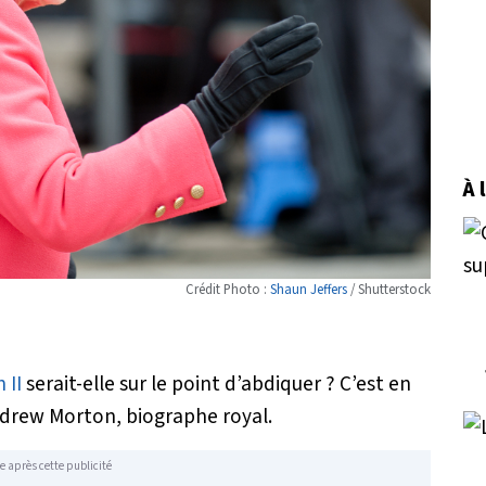
À 
Crédit Photo :
Shaun Jeffers
/ Shutterstock
 II
serait-elle sur le point d’abdiquer ? C’est en
ndrew Morton, biographe royal.
e après cette publicité