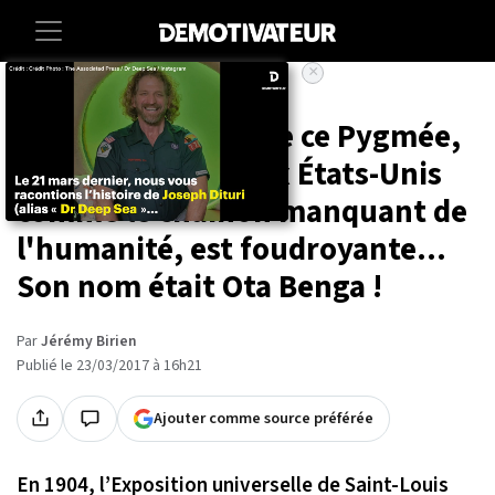
×
Accueil
La vie incroyable de ce Pygmée,
exposé partout aux États-Unis
comme le chaînon manquant de
l'humanité, est foudroyante...
Son nom était Ota Benga !
Par
Jérémy Birien
Publié le 23/03/2017 à 16h21
Ajouter comme source préférée
En 1904, l’Exposition universelle de Saint-Louis