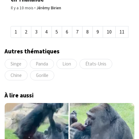
Il y a 10 mois
Jérémy Birien
1
2
3
4
5
6
7
8
9
10
11
Autres thématiques
Singe
Panda
Lion
États-Unis
Chine
Gorille
À lire aussi