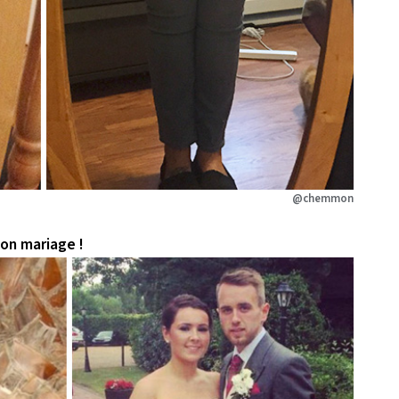
@chemmon
son mariage !