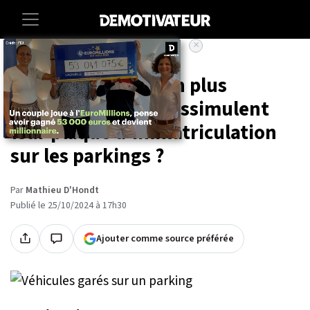
×
Accueil
Societe
Vie-pratique
Pourquoi de plus en plus
d'automobilistes dissimulent
leur plaque d'immatriculation
sur les parkings ?
Par
Mathieu D'Hondt
Publié le 25/10/2024 à 17h30
Ajouter comme source préférée