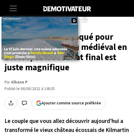
×
Accueil
Societe
Maison
Ce couple a tout plaqué pour
rénover un château médiéval en
Écosse, et le résultat final est
juste magnifique
Par
Albane P
Publié le 06/08/2021 à 14h35
Ajouter comme source préférée
Le couple que vous allez découvrir aujourd’hui a
transformé le vieux château écossais de Kilmartin