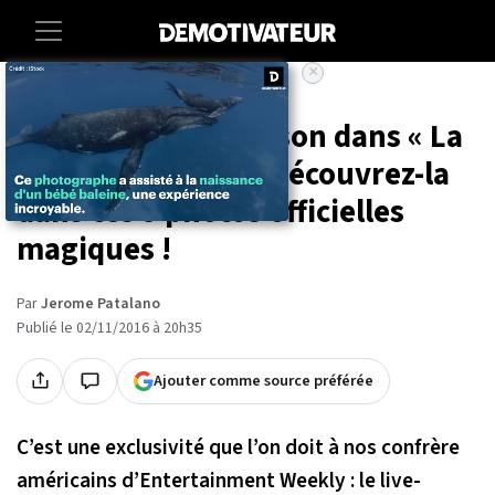
×
Accueil
Entertainment
Cinema
ENFIN ! Emma Watson dans « La
Belle et la Bête » : découvrez-la
dans ces 9 photos officielles
magiques !
Par
Jerome Patalano
Publié le 02/11/2016 à 20h35
Ajouter comme source préférée
C’est une exclusivité que l’on doit à nos confrère
américains d’Entertainment Weekly : le live-