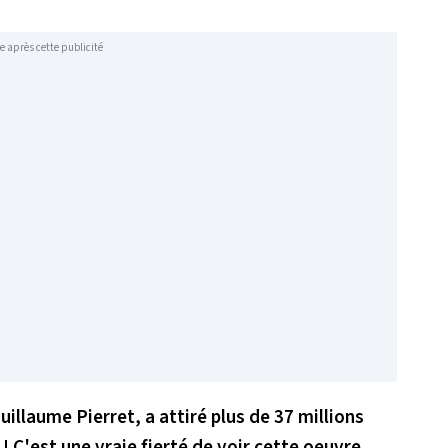
e après cette publicité
uillaume Pierret, a attiré plus de 37 millions
! C'est une vraie fierté de voir cette oeuvre