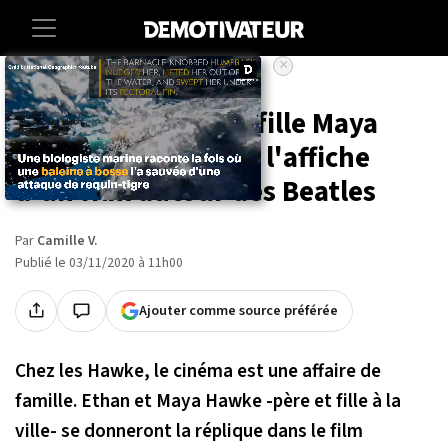
×
Accueil
Entertainment
Cinema
Ethan Hawke et sa fille Maya
(Stranger Things) à l'affiche
d'un film autour des Beatles
Par
Camille V.
Publié le 03/11/2020 à 11h00
Ajouter comme source préférée
Chez les Hawke, le cinéma est une affaire de
famille. Ethan et Maya Hawke -père et fille à la
ville- se donneront la réplique dans le film