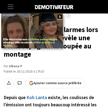
×
Accueil
Entertainment
Tele
Koh Lanta : Inès en larmes lors
du tournage, elle révèle une
scène répugnante coupée au
montage
Par
Albane P
Publié le 20/11/2020 à 17h25
Ajouter comme source préférée
Depuis que
Koh Lanta
existe, les coulisses de
l’émission ont toujours beaucoup intéressé les