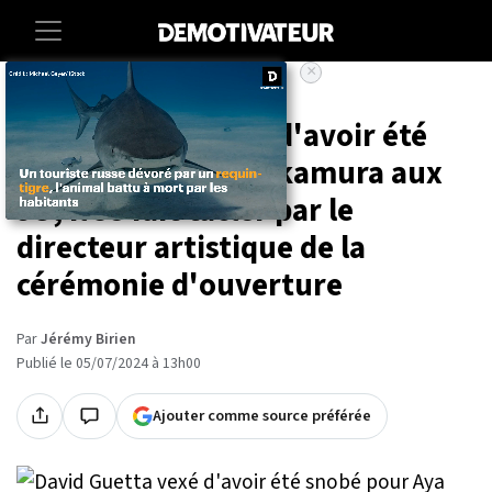
×
Accueil
Societe
Entertainment
David Guetta vexé d'avoir été
snobé pour Aya Nakamura aux
JO, il se fait tacler par le
directeur artistique de la
cérémonie d'ouverture
Par
Jérémy Birien
Publié le 05/07/2024 à 13h00
Ajouter comme source préférée