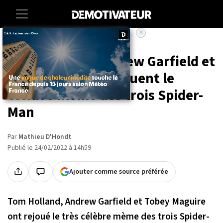
×
Accueil
Entertainment
Cinema
Tom Holland, Andrew Garfield et
Tobey Maguire rejouent le
célèbre mème des trois Spider-
Man
Par
Mathieu D'Hondt
Publié le 24/02/2022 à 14h59
Ajouter comme source préférée
Tom Holland, Andrew Garfield et Tobey Maguire
ont rejoué le très célèbre mème des trois Spider-