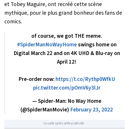
et Tobey Maguire, ont recréé cette scène
mythique, pour le plus grand bonheur des fans de
comics.
of course, we got THE meme.
#SpiderManNoWayHome
swings home on
Digital March 22 and on 4K UHD & Blu-ray on
April 12!
Pre-order now:
https://t.co/Rythp0WfkU
pic.twitter.com/pOmV6y3lJr
— Spider-Man: No Way Home
(@SpiderManMovie)
February 23, 2022
La suite après cette publicité