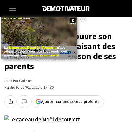
×
Accueil
Societe
Insolite
47 ans après, il découvre son
cadeau de Noël en faisant des
travaux dans la maison de ses
parents
Par
Lisa Guinot
Publié le 06/01/2025 à 14h30
Ajouter comme source préférée