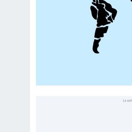
La suit