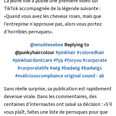
La jeune fille a publié une première vidéo sur
TikTok accompagnée de la légende suivante :
«
Quand vous avez les cheveux roses, mais que
l’entreprise n’approuve pas, alors vous portez
d’horribles perruques
».
@emuhleeebee
Replying to
@punkyhaircolour
#pinkhair
#coloredhair
#pinkhairdontcare
#fyp
#foryou
#corporate
#corporatelife
#wig
#badwig
#badwigs
#maliciouscompliance
original sound - ab
Sans réelle surprise, sa publication est rapidement
devenue virale. Dans les commentaires, des
centaines d’internautes ont salué sa décision : «
S'il
vous plaît, faites une liste de perruques pour que