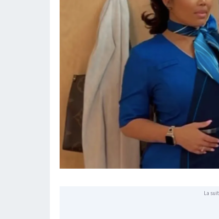
La suit