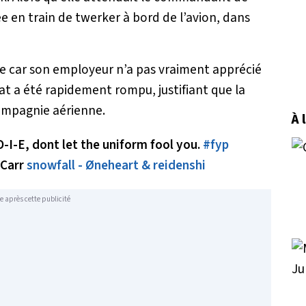
ée en train de twerker à bord de l’avion, dans
ée car son employeur n’a pas vraiment apprécié
t a été rapidement rompu, justifiant que la
compagnie aérienne.
À 
 D-I-E, dont let the uniform fool you.
#fyp
Carr
snowfall - Øneheart & reidenshi
e après cette publicité