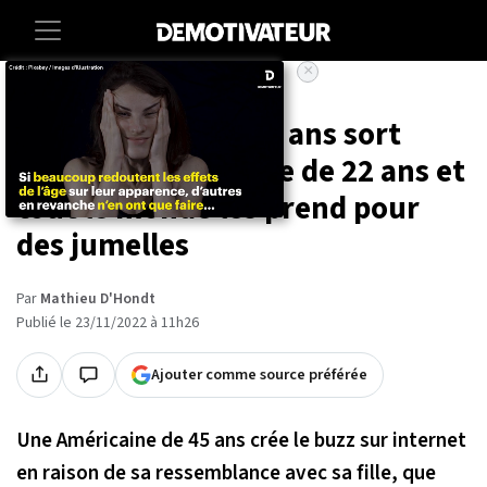
×
Accueil
Lifestyle
Cette maman de 45 ans sort
draguer avec sa fille de 22 ans et
tout le monde les prend pour
des jumelles
Par
Mathieu D'Hondt
Publié le 23/11/2022 à 11h26
Ajouter comme source préférée
Une Américaine de 45 ans crée le buzz sur internet
en raison de sa ressemblance avec sa fille, que